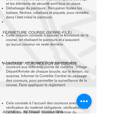
et les éléments de sécurité sont tous en place.
Débalisage du parcours : Récupérer toutes les
balises, flèches, rubalises et piquets, pour remettre
dans l’état initial le parcours.
FERMETURE COURSE (SERRE-FILE)
Cette mission consiste à assurer la fermeture de la
course, en réalisant le parcours et s’assurant
qu’aucun coureur ne reste derrière.
La mission est de contrôler le passage des
POINTAGE - CONTROLEUR DE COURSE
coureurs aux différents points de contrôle : Village
Départ/Arrivée de chaque boucle, sur le terrain, ou
surprise, Informer le Contrôle Central du passage
des coureurs, pour permettre la surveillance de la
course, Faire appliquer le règlement
Cela consiste à l’accueil des coureurs avec,
vérification du matériel obligatoire, vérification des
ACCUEIL - RETRAIT DOSSARDS
certificats, du dossier coureur, et remise du
dossard.