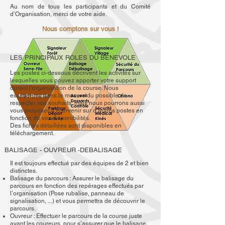
Au nom de tous les participants et du Comité
d’Organisation, merci de votre aide.
Nous comptons sur vous !
LES PRINCIPAUX ROLES DU BENEVOLE
Les postes ci-dessous décrivent les activités sur
lesquelles vous pouvez apporter votre support
durant l’organisation de la course. Nous
essayerons dans la mesure du possible de
respecter vos souhaits, mais nous pourrons aussi
vous proposer d’intervenir sur d’autres postes en
fonction de vos disponibilités.
Des fiches détaillées sont disponibles en
téléchargement.
BALISAGE - OUVREUR -DEBALISAGE
Il est toujours effectué par des équipes de 2 et bien
distinctes.
Balisage du parcours : Assurer le balisage du
parcours en fonction des repérages effectués par
l’organisation (Pose rubalise, panneau de
signalisation, ...) et vous permettra de découvrir le
parcours.
Ouvreur : Effectuer le parcours de la course juste
avant les coureurs, pour s’assurer que le balisage