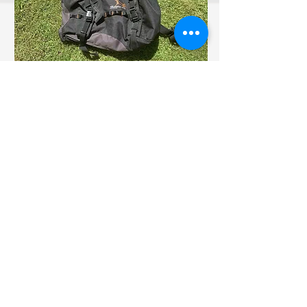
PROGRAMME
Dans l' « Espace adhérent », les ACTUALITES
détaillées qui sont seulement visibles aux
Alternaturiens.
Les circuits font en général de 8 à 10 km et l'allure
moyenne est de 4km/heure.
LIEUX DE RENDEZ-VOUS
Les lieux de rendez-vous sont communiqués toutes
les semaines sur le groupe Whatsapp ou par
téléphone. Selon le thème de la séance ou la